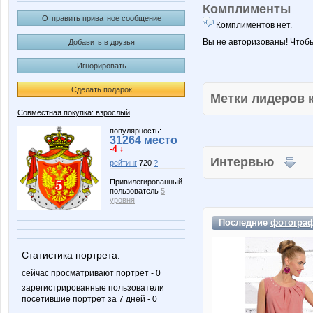
Комплименты
Отправить приватное сообщение
Комплиментов нет.
Вы не авторизованы! Чтоб
Добавить в друзья
Игнорировать
Сделать подарок
Метки лидеров
Совместная покупка: взрослый
популярность:
31264 место
-4 ↓
Интервью
рейтинг
720
?
Привилегированный
пользователь
5
уровня
Последние
фотогра
Статистика портрета:
сейчас просматривают портрет - 0
зарегистрированные пользователи
посетившие портрет за 7 дней - 0